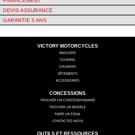
FINANCEMENT
MAGNUM® X-1
IGNITION CONCEPT
DEVIS ASSURANCE
COMBUSTION CONCEPT
VOIR TOUS LES MODÈLES
GARANTIE 5 ANS
VICTORY MOTORCYCLES
BAGGERS
TOURING
CRUISERS
VÊTEMENTS
ACCESSOIRES
CONCESSIONS
TROUVER UN CONCESSIONNAIRE
TROUVER UN MODÈLE
FAIRE UN ESSAI
CONTACTEZ-NOUS
OUTILS ET RESSOURCES